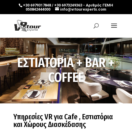
+30 6979317848 / +30 6973249363 - Αριθμός ΓΕΜΗ
050842444000
info@vrtourexperts.com
ΕΣΤΙΑΤΟΡΙΑ + BAR +
COFFEE
Υπηρεσίες VR για Cafe , Εστιατόρια
και Χώρους Διασκέδασης