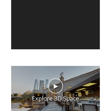
►
Explore 3D Space