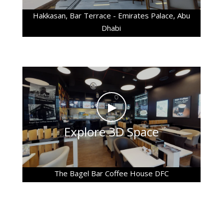
Hakkasan, Bar Terrace - Emirates Palace, Abu
Dhabi
►
Explore 3D Space
The Bagel Bar Coffee House DFC