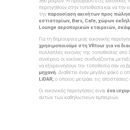
360 μοιρών. Η πρόσβαση στις εικονικές 
περιηγηθούν στην τοποθεσία και να την 
την
παρουσίαση ακινήτων προς πώληση
εστιατορίων, Bars, Cafe, χώρων εκδη
Lounge αεροπορικών εταιρειών, σκάφ
Για τη δημιουργία μιας εικονικής περιήγ
χρησιμοποιούμε στη VRtour για να δι
πολλαπλές εικόνες της τοποθεσίας από 
συνέχεια, οι εικόνες συνδυάζονται μετα
να εξερευνήσουν την τοποθεσία σαν να β
μηχανή.
Διαθέτει έναν μεγάλο φακό ο οπ
LiDAR,
ο οποίος μετράει τις αποστάσεις 
Οι εικονικές περιηγήσεις είναι
ένα ισχυ
αυτών των καθηλωτικών εμπειριών.