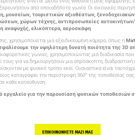
περιηγήσεις γίνεται μέσω ενός website ή μιας εφαρμογής,
εξερευνήσουν από οποιαδήποτε γωνία. Οι εικονικές περιηγή
, μουσείων, τουριστικών αξιοθέατων, ξενοδοχειακών
λώσεων, χώρων τέχνης, αντιπροσωπείες αυτοκινήτων/μη
η αναψυχής, ελικόπτερα, αεροσκάφη
.
ησης, χρησιμοποιείται μια εξειδικευμένη κάμερα, όπως η
Mat
ασφαλίσουμε την υψηλότερη δυνατή ποιότητα της 3D α
διαφορετικές γωνίες, χρησιμοποιώντας μια διαδικασία πο
ξύ τους για να δημιουργήσουν μια απρόσκοπτη, διαδραστική
ρίσκονταν με φυσικό τρόπο εκεί. Ουσιαστικά είναι ταυτό
οίος καταγράφει την περιστροφή 360° της τοποθεσίας σας.
σε κάθε κατεύθυνση.
ρό εργαλείο για την παρουσίαση φυσικών τοποθεσιών
σ
ΕΠΙΚΟΙΝΩΝΗΣΤΕ ΜΑΖΙ ΜΑΣ